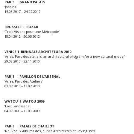
PARIS I GRAND PALAIS
‘Jardins’
15.03.2017 – 24.07.2017
BRUSSELS I BOZAR
‘Trois Visions pour une Métropole’
18.04.2012 – 20.05.2012
VENICE I BIENNALE ARCHITETURA 2010
‘Arles, Parc des ateliers, an architectural program for a new cultural model’
29.08.2010 – 22.11.2010
PARIS I PAVILLON DE L’ARSENAL
‘Arles, Parc des Ateliers’
01.07.2010 – 13.07.2010
WATOU I WATOU 2009
‘Lost Landscape’
04.07.2009 – 16.09.2009
PARIS I PALAIS DE CHAILLOT
‘Nouveaux Albums des Jeunes Architectes et Paysagistes’