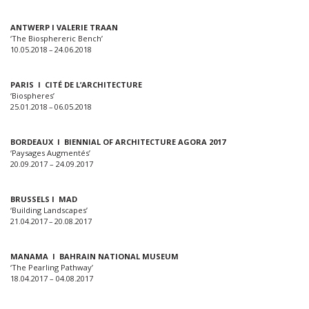
ANTWERP I VALERIE TRAAN
‘The Biosphereric Bench’
10.05.2018 – 24.06.2018
PARIS I CITÉ DE L’ARCHITECTURE
‘Biospheres’
25.01.2018 – 06.05.2018
BORDEAUX I BIENNIAL OF ARCHITECTURE AGORA 2017
‘Paysages Augmentés’
20.09.2017 – 24.09.2017
BRUSSELS I MAD
‘Building Landscapes’
21.04.2017 – 20.08.2017
MANAMA I BAHRAIN NATIONAL MUSEUM
‘The Pearling Pathway’
18.04.2017 – 04.08.2017