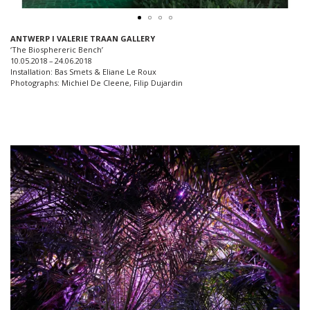
ANTWERP I VALERIE TRAAN GALLERY
‘The Biosphereric Bench’
10.05.2018 – 24.06.2018
Installation: Bas Smets & Eliane Le Roux
Photographs: Michiel De Cleene, Filip Dujardin