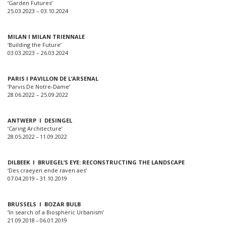
‘Garden Futures’
25.03.2023 – 03.10.2024
MILAN I MILAN TRIENNALE
‘Building the Future’
03.03.2023 – 26.03.2024
PARIS I PAVILLON DE L’ARSENAL
‘Parvis De Notre-Dame’
28.06.2022 – 25.09.2022
ANTWERP I DESINGEL
‘Caring Architecture’
28.05.2022 – 11.09.2022
DILBEEK I BRUEGEL’S EYE: RECONSTRUCTING THE LANDSCAPE
‘Des craeyen ende raven aes’
07.04.2019 – 31.10.2019
BRUSSELS I BOZAR BULB
‘In search of a Biospheric Urbanism’
21.09.2018 – 06.01.2019